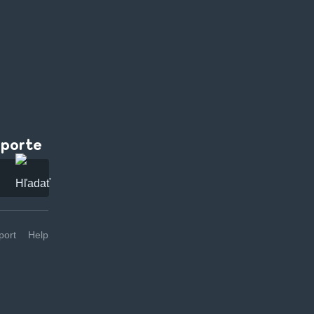
pporte
ort
Help